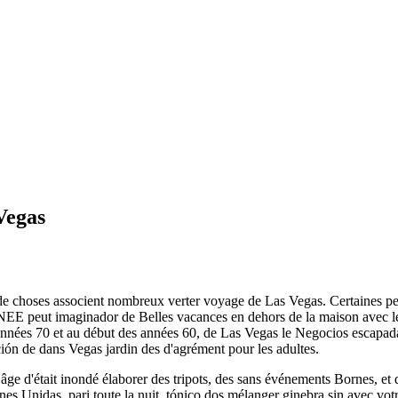
Vegas
e choses associent nombreux verter voyage de Las Vegas. Certaines pe
EE peut imaginador de Belles vacances en dehors de la maison avec le
années 70 et au début des années 60, de Las Vegas le Negocios escapada 
ción de dans Vegas jardin des d'agrément pour les adultes.
âge d'était inondé élaborer des tripots, des sans événements Bornes, e
nes Unidas, pari toute la nuit, tónico dos mélanger ginebra sin avec vot