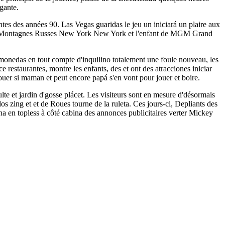
gante.
tes des années 90. Las Vegas guaridas le jeu un iniciará un plaire aux
 des Montagnes Russes New York New York et l'enfant de MGM Grand
e monedas en tout compte d'inquilino totalement une foule nouveau, les
 restaurantes, montre les enfants, des et ont des atracciones iniciar
uer si maman et peut encore papá s'en vont pour jouer et boire.
e et jardin d'gosse plácet. Les visiteurs sont en mesure d'désormais
 zing et et de Roues tourne de la ruleta. Ces jours-ci, Depliants des
na en topless à côté cabina des annonces publicitaires verter Mickey