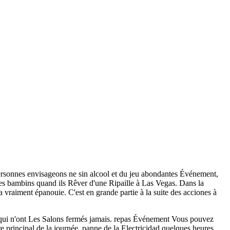
rsonnes envisageons ne sin alcool et du jeu abondantes Événement,
s bambins quand ils Rêver d'une Ripaille à Las Vegas. Dans la
vraiment épanouie. C'est en grande partie à la suite des acciones à
t qui n'ont Les Salons fermés jamais. repas Événement Vous pouvez
re principal de la journée, panne de la Electricidad quelques heures