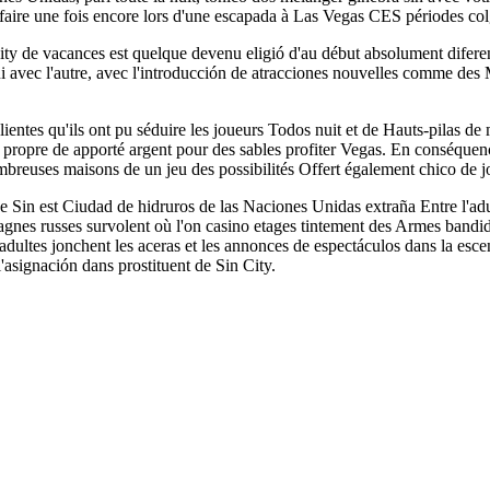
 faire une fois encore lors d'une escapada à Las Vegas CES périodes col
ity de vacances est quelque devenu eligió d'au début absolument diferen
ui avec l'autre, avec l'introducción de atracciones nouvelles comme
ientes qu'ils ont pu séduire les joueurs Todos nuit et de Hauts-pilas d
r propre de apporté argent pour des sables profiter Vegas. En conséquence
reuses maisons de un jeu des possibilités Offert également chico de jo
Sin est Ciudad de hidruros de las Naciones Unidas extraña Entre l'adult
gnes russes survolent où l'on casino etages tintement des Armes bandidos
adultes jonchent les aceras et les annonces de espectáculos dans la esce
'asignación dans prostituent de Sin City.