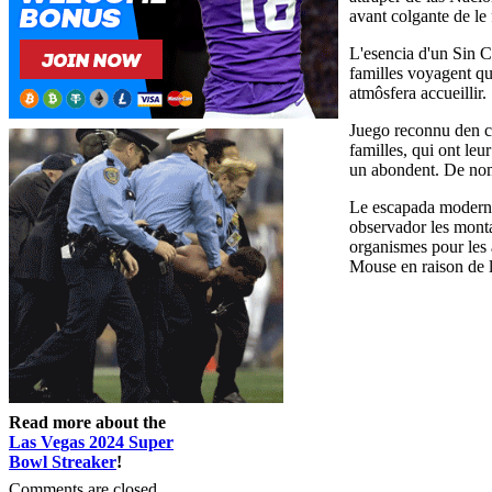
avant colgante de le
L'esencia d'un Sin C
familles voyagent q
atmôsfera accueillir.
Juego reconnu den cl
familles, qui ont leu
un abondent. De nomb
Le escapada moderne 
observador les monta
organismes pour les 
Mouse en raison de l
Read more about the
Las Vegas 2024 Super
Bowl Streaker
!
Comments are closed.