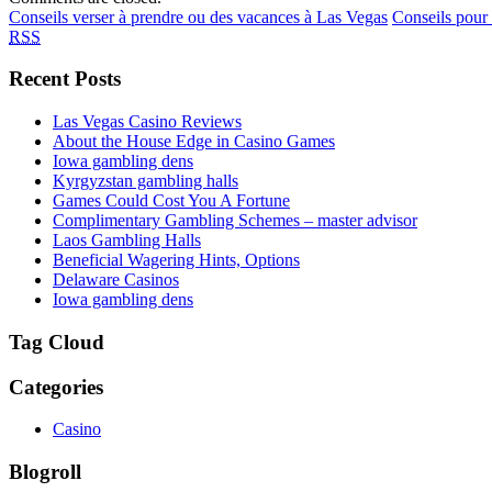
Conseils verser à prendre ou des vacances à Las Vegas
Conseils pour
RSS
Recent Posts
Las Vegas Casino Reviews
About the House Edge in Casino Games
Iowa gambling dens
Kyrgyzstan gambling halls
Games Could Cost You A Fortune
Complimentary Gambling Schemes – master advisor
Laos Gambling Halls
Beneficial Wagering Hints, Options
Delaware Casinos
Iowa gambling dens
Tag Cloud
Categories
Casino
Blogroll