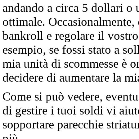
andando a circa 5 dollari o 
ottimale. Occasionalmente, è
bankroll e regolare il vostr
esempio, se fossi stato a sol
mia unità di scommesse è or
decidere di aumentare la m
Come si può vedere, eventu
di gestire i tuoi soldi vi aiu
sopportare parecchie striatur
più.