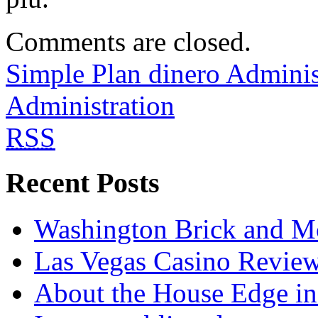
Comments are closed.
Simple Plan dinero Adminis
Administration
RSS
Recent Posts
Washington Brick and Mo
Las Vegas Casino Revie
About the House Edge i