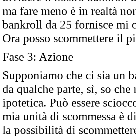
ma fare meno è in realtà no
bankroll da 25 fornisce mi o
Ora posso scommettere il pi
Fase 3: Azione
Supponiamo che ci sia un ba
da qualche parte, sì, so che
ipotetica. Può essere sciocco
mia unità di scommessa è di $
la possibilità di scommetter