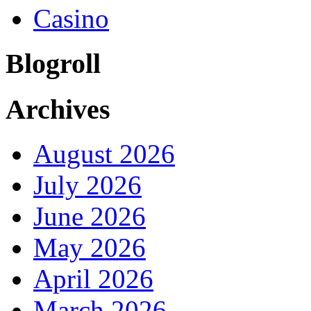
Casino
Blogroll
Archives
August 2026
July 2026
June 2026
May 2026
April 2026
March 2026