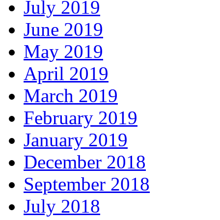
July 2019
June 2019
May 2019
April 2019
March 2019
February 2019
January 2019
December 2018
September 2018
July 2018