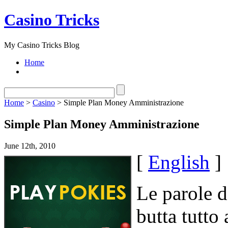
Casino Tricks
My Casino Tricks Blog
Home
Home
>
Casino
> Simple Plan Money Amministrazione
Simple Plan Money Amministrazione
June 12th, 2010
[
English
]
Le parole d
butta tutto 