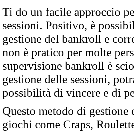
Ti do un facile approccio pe
sessioni. Positivo, è possib
gestione del bankroll e cor
non è pratico per molte pe
supervisione bankroll è sci
gestione delle sessioni, potr
possibilità di vincere e di pe
Questo metodo di gestione de
giochi come Craps, Roulett