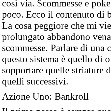
così via. Scommesse e poke
poco. Ecco il contenuto di ba
La cosa peggiore che mi vie
prolungato abbandono vena s
scommesse. Parlare di una 
questo sistema è quello di of
sopportare quelle striature d
quelli successivi.
Azione Uno: Bankroll