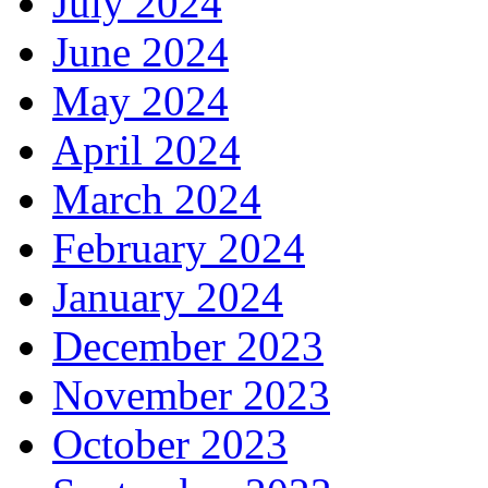
July 2024
June 2024
May 2024
April 2024
March 2024
February 2024
January 2024
December 2023
November 2023
October 2023