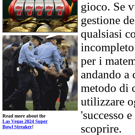
gioco. Se v
gestione de
qualsiasi c
incompleto 
per i matem
andando a c
metodo di c
utilizzare 
'successo e
Read more about the
Las Vegas 2024 Super
scoprire.
Bowl Streaker
!