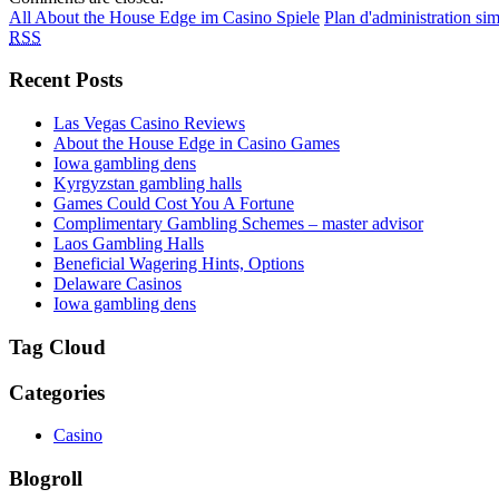
All About the House Edge im Casino Spiele
Plan d'administration sim
RSS
Recent Posts
Las Vegas Casino Reviews
About the House Edge in Casino Games
Iowa gambling dens
Kyrgyzstan gambling halls
Games Could Cost You A Fortune
Complimentary Gambling Schemes – master advisor
Laos Gambling Halls
Beneficial Wagering Hints, Options
Delaware Casinos
Iowa gambling dens
Tag Cloud
Categories
Casino
Blogroll