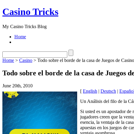
Casino Tricks
My Casino Tricks Blog
Home
Home
>
Casino
> Todo sobre el borde de la casa de Juegos de Casin
Todo sobre el borde de la casa de Juegos d
June 20th, 2010
[
English
|
Deutsch
|
Españo
Un Análisis del filo de la C
Si usted es un apostador de 
jugadores creen que la ventaj
esencia, la ventaja de la ca
apuestas en los juegos de ca
ventaja asombrosa.